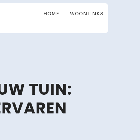
HOME
WOONLINKS
UW TUIN:
ERVAREN
iterrane