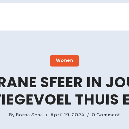
Wonen
RANE SFEER IN JO
IEGEVOEL THUIS 
on
By
Borna Sosa
/
April 19, 2024
/
0 Comment
Med