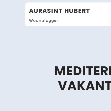
Skip
AURASINT HUBERT
to
content
Woonblogger
MEDITER
VAKANT