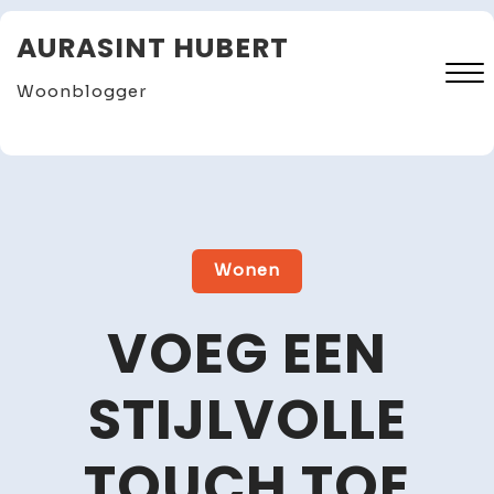
Skip
AURASINT HUBERT
to
content
Woonblogger
Close
Menu
Wonen
VOEG EEN
STIJLVOLLE
TOUCH TOE