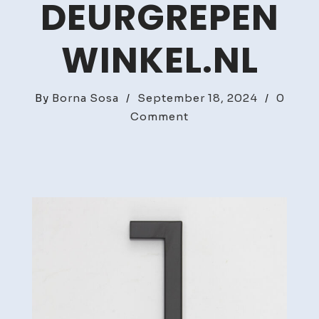
DEURGREPEN
WINKEL.NL
By
Borna Sosa
/
September 18, 2024
/
0
on
Comment
Voeg
een
Stijlvolle
Touch
toe
aan
je
Huis
met
Lade