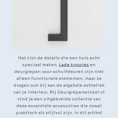
Knopjes
en
Deurgrepen
voor
Schuifdeuren
van
Deurgrepenwinkel.nl
Het zijn de details die een huis echt
speciaal maken.
Lade knopjes
en
deurgrepen voor schuifdeuren zijn niet
alleen functionele elementen, maar ze
dragen ook bij aan de algehele esthetiek
van je interieur. Bij Deurgrepenwinkel.nl
vind je een uitgebreide collectie van
deze essentiële accessoires die zowel
praktisch als stijlvol zijn. In dit artikel