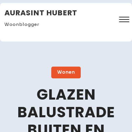
Skip
AURASINT HUBERT
to
content
Woonblogger
Close
Menu
Wonen
GLAZEN
BALUSTRADE
BUITEN EN