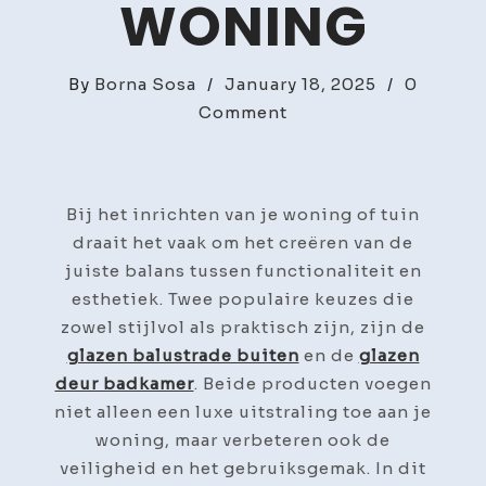
WONING
By
Borna Sosa
/
January 18, 2025
/
0
on
Comment
Glazen
Balustrade
Buiten
Bij het inrichten van je woning of tuin
en
draait het vaak om het creëren van de
Glazen
juiste balans tussen functionaliteit en
Deur
esthetiek. Twee populaire keuzes die
Badkamer:
zowel stijlvol als praktisch zijn, zijn de
Stijlvolle
glazen balustrade buiten
en de
glazen
en
deur badkamer
. Beide producten voegen
Functionele
niet alleen een luxe uitstraling toe aan je
Oplossingen
woning, maar verbeteren ook de
voor
veiligheid en het gebruiksgemak. In dit
je