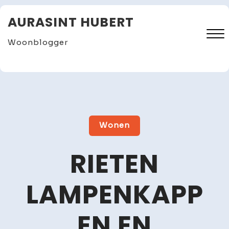
Skip
AURASINT HUBERT
to
content
Woonblogger
Close
Menu
Wonen
RIETEN
LAMPENKAPP
EN EN