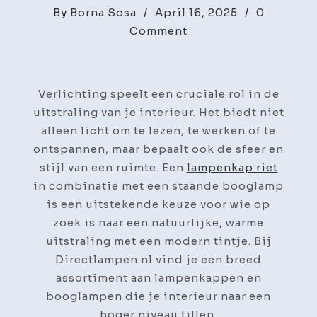
By
Borna Sosa
/
April 16, 2025
/
0
on
Comment
Rieten
lampenkappen
en
Verlichting speelt een cruciale rol in de
staande
uitstraling van je interieur. Het biedt niet
booglampen:
alleen licht om te lezen, te werken of te
natuurlijke
ontspannen, maar bepaalt ook de sfeer en
elegantie
stijl van een ruimte. Een
lampenkap riet
en
in combinatie met een staande booglamp
functionaliteit
is een uitstekende keuze voor wie op
zoek is naar een natuurlijke, warme
uitstraling met een modern tintje. Bij
Directlampen.nl vind je een breed
assortiment aan lampenkappen en
booglampen die je interieur naar een
hoger niveau tillen.