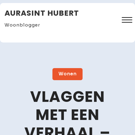
Skip
AURASINT HUBERT
to
content
Woonblogger
Close
Menu
Wonen
VLAGGEN
MET EEN
VERHAAL –