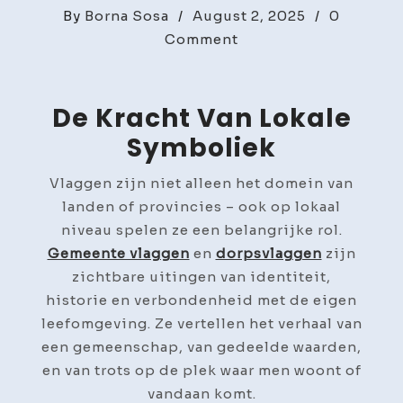
By
Borna Sosa
/
August 2, 2025
/
0
on
Comment
Vlaggen
met
een
De Kracht Van Lokale
verhaal
Symboliek
–
gemeentevlaggen
Vlaggen zijn niet alleen het domein van
en
landen of provincies – ook op lokaal
dorpsvlaggen
niveau spelen ze een belangrijke rol.
als
Gemeente vlaggen
en
dorpsvlaggen
zijn
symbool
zichtbare uitingen van identiteit,
van
historie en verbondenheid met de eigen
lokale
leefomgeving. Ze vertellen het verhaal van
trots
een gemeenschap, van gedeelde waarden,
en van trots op de plek waar men woont of
vandaan komt.